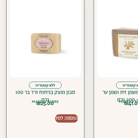
 קטגוריה
ללא קטגוריה
שמן זית ושמן ער
סבון מוצק בניחוח ורד בר 100
גרם
גרם
MARIUS FABRE
MARIUS F
₪
25.00
₪
41.
הוספה לסל