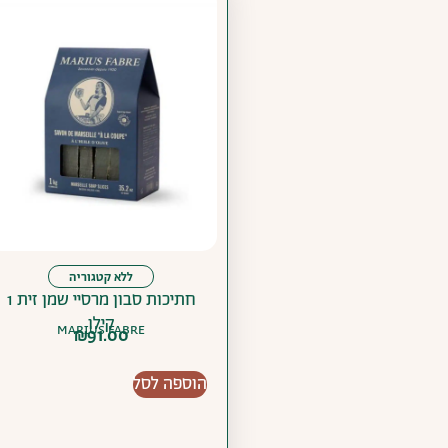
ללא קטגוריה
חתיכות סבון מרסיי שמן זית 1
קילו
MARIUS FABRE
₪
91.00
הוספה לסל