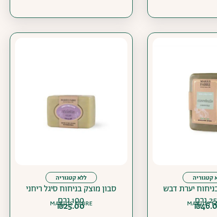
 קטגוריה
ללא קטגוריה
ניחוח יערת דבש
סבון מוצק בניחוח סיגל ריחני
 גרם
100 גרם
MARIUS FABRE
MARIUS F
₪
25.00
₪
46.