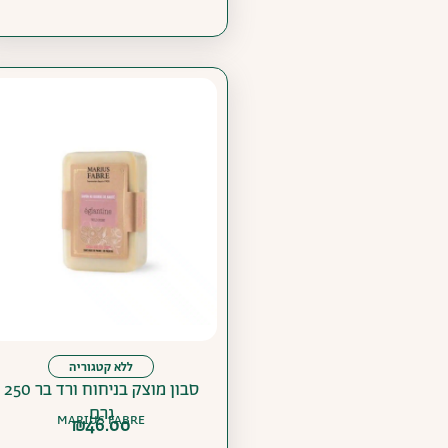
ללא קטגוריה
סבון מוצק בניחוח ורד בר 250
גרם
MARIUS FABRE
₪
46.00