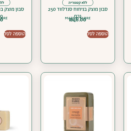
ללא קטגוריה
ללא
סבון מוצק בניחוח סנדלווד 250
סבון מוצק בנ
גרם
100
ABRE
MARIUS FABRE
00
₪
46.00
הוספה לסל
הוספה לסל