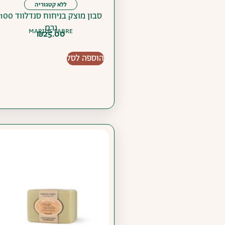
ללא קטגוריה
סבון מוצק בניחוח סנדלווד 100
גרם
MARIUS FABRE
₪
25.00
הוספה לסל