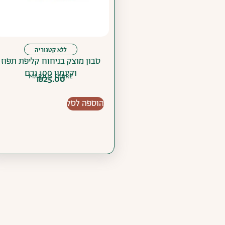
ללא קטגוריה
סבון מוצק בניחוח קליפת תפוז
וקינמון 100 גרם
MARIUS FABRE
₪
25.00
הוספה לסל