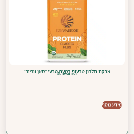
אבקת חלבון טבעוני בטעם טבעי "סאן ווריור"
Sunwarrior
מידע נוסף