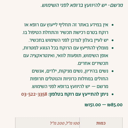
מרשם- יש להיוועץ ברופא לפני השימוש.
אין
במידע
באתר
זה
תחליף
לייעוץ
עם
רופא
או
רוקח
בטרם
רכישת
תכשיר
והתחלת
הטיפול
בו
.
יש
לעיין
בעלון
לצרכן
לפני
השימוש
בתכשיר
.
מומלץ
להתייעץ
עם
הרוקח
בכל
הנוגע
למטרות
,
אופן
השימוש
,
תופעות
לוואי
,
ואינטראקציה
עם
תכשירים
אחרים
.
נשים
בהיריון
,
נשים
מניקות
,
ילדים
,
אנשים
החולים
במחלות
כרוניות
והנוטלים
תרופות
מרשם
–
יש
להיוועץ
ברופא
לפני
השימוש
.
ניתן
להתייעץ
עם
רוקח
בטלפון:
03-522-3358
₪
151.00
–
₪
85.00
כמות
100 מ"ל, 200 מ"ל