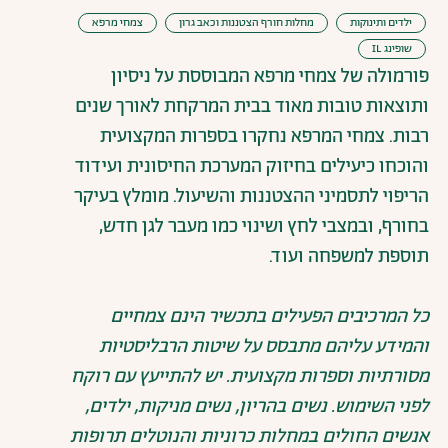
ילדים ותינוקות
מחלות חורף הצטננות וכאב גרון
צמחי מרפא
שופינג IL
פורמולה של צמחי מרפא המבוססת על ניסיון
ותוצאות טובות מאוד בבית המרקחת לאורך שנים
רבות. צמחי המרפא נחקרו בספרות המקצועית
והוכחו כיעילים בחיזוק המערכת החיסונית ועידוד
הריפוי לתסמיני ההצטננות והשיעול. מומלץ בעיקר
בחורף, ובמצבי לחץ ושינוי כמו מעבר לגן חדש,
תוספת למשפחה ועוד.
כל המרכיבים הפעילים בתכשיר הינם צמחיים
והמידע עליהם מתבסס על שיטות הרבליסטיות
מסורתיות וספרות מקצועית. יש להתייעץ עם רוקח
לפני השימוש. נשים בהריון, נשים מניקות, ילדים,
אנשים החולים במחלות כרוניות והנוטלים תרופות