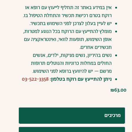
אין
במידע
באתר
זה
תחליף
לייעוץ
עם
רופא
או
רוקח
בטרם
רכישת
תכשיר
והתחלת
הטיפול
בו
.
יש
לעיין
בעלון
לצרכן
לפני
השימוש
בתכשיר
.
מומלץ
להתייעץ
עם
הרוקח
בכל
הנוגע
למטרות
,
אופן
השימוש
,
תופעות
לוואי
,
ואינטראקציה
עם
תכשירים
אחרים
.
נשים
בהיריון
,
נשים
מניקות
,
ילדים
,
אנשים
החולים
במחלות
כרוניות
והנוטלים
תרופות
מרשם
–
יש
להיוועץ
ברופא
לפני
השימוש
.
ניתן
להתייעץ
עם
רוקח
בטלפון:
03-522-3358
₪
63.00
מרכיבים