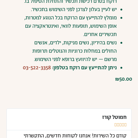
רוקח
בטרם
רכישת
תכשיר
והתחלת
הטיפול
בו
.
יש
לעיין
בעלון
לצרכן
לפני
השימוש
בתכשיר
.
מומלץ
להתייעץ
עם
הרוקח
בכל
הנוגע
למטרות
,
אופן
השימוש
,
תופעות
לוואי
,
ואינטראקציה
עם
תכשירים
אחרים
.
נשים
בהיריון
,
נשים
מניקות
,
ילדים
,
אנשים
החולים
במחלות
כרוניות
והנוטלים
תרופות
מרשם
–
יש
להיוועץ
ברופא
לפני
השימוש
.
ניתן
להתייעץ
עם
רוקח
בטלפון:
03-522-3358
₪
50.00
חמוטל קורז





קודם כל השירות! אנחנו לקוחות חדשים, התקשרתי