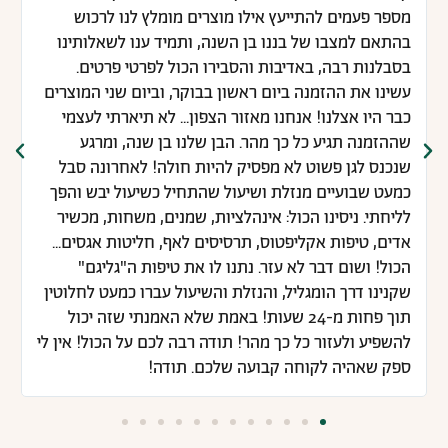
מספר פעמים להתייעץ אילו מוצרים מומלץ לנו לרכוש
בהתאם למצבו של בננו בן השנה, ותמיד ענו לשאלותינו
בסבלנות רבה, באדיבות והסבירו הכול לפרטי פרטים.
עשינו את ההזמנה ביום ראשון בבוקר, וביום שני המוצרים
כבר היו אצלנו! אנחנו מאזור הצפון... לא תיארתי לעצמי
שההזמנה תגיע כל כך מהר. הבן שלנו בן שנה, ומרגע
שנכנס לגן פשוט לא מפסיק להיות חולה! לאחרונה סבל
כמעט שבועיים מנזלת ושיעול שהתחיל כשיעול יבש והפך
לליחתי. ניסינו הכול: אינהלציות, שמנים, משחות, מכשיר
אדים, טיפות אקליפטוס, תרסיסים לאף, חליטות אגסים...
הכול! ושום דבר לא עזר. נתנו לו את טיפות ה"גליגם"
שקנינו דרך הומגליל, והנזלת והשיעול עברו כמעט לחלוטין
תוך פחות מ-24 שעות! באמת שלא האמנתי שזה יכול
להשפיע ולעזור כל כך מהר! תודה רבה לכם על הכול! אין לי
ספק שאהיה לקוחה קבועה שלכם. תודה!