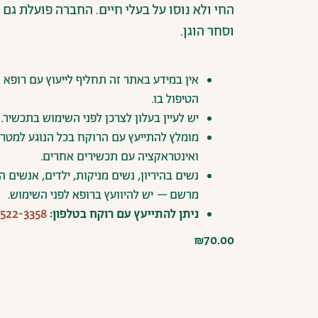
החי ולא נוסו על בעלי חיים. החברה פועלת גם 
וסחר הוגן.
אין
במידע
באתר
זה
תחליף
לייעוץ
עם
רופא
א
הטיפול
בו
.
יש
לעיין
בעלון
לצרכן
לפני
השימוש
בתכשיר
.
מומלץ
להתייעץ
עם
הרוקח
בכל
הנוגע
למטרו
ואינטראקציה
עם
תכשירים
אחרים
.
נשים
בהיריון
,
נשים
מניקות
,
ילדים
,
אנשים
ה
מרשם
–
יש
להיוועץ
ברופא
לפני
השימוש
.
ניתן
להתייעץ
עם
רוקח
בטלפון:
522-3358
₪
70.00