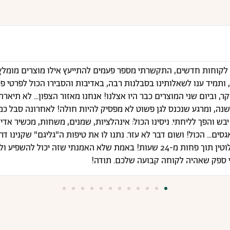
 לקוחות חדשים, התקשרתי מספר פעמים להתייעץ אילו מוצרים מומלץ
 ותמיד ענו לשאלותינו בסבלנות רבה, באדיבות והסבירו הכול לפרטי פר
ר, וביום שני המוצרים כבר היו אצלנו! אנחנו מאזור הצפון... לא תיאר
 שנה, ומרגע שנכנס לגן פשוט לא מפסיק להיות חולה! לאחרונה סבל כ
בש והפך לליחתי. ניסינו הכול: אינהלציות, שמנים, משחות, מכשיר אדי
ים... הכול! ושום דבר לא עזר. נתנו לו את טיפות ה"גליגם" שקנינו דרך
והשיעול עברו כמעט לחלוטין תוך פחות מ-24 שעות! באמת שלא האמנתי שזה יכו
לי ספק שאהיה לקוחה קבועה שלכם. תודה!