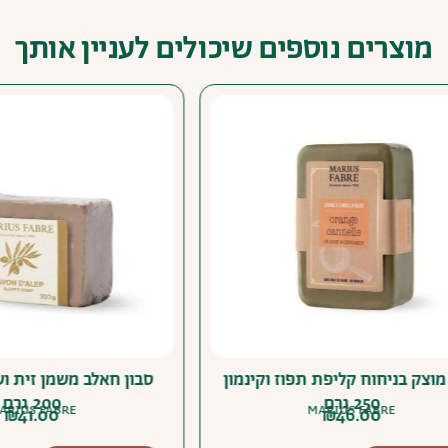
מוצרים נוספים שיכולים לעניין אותך
 בניחוח קליפת תפוז וקינמון
סבון חאלב משמן זית ושמן ע
250 גרם
200 גרם
MARIUS FABRE
MARIUS FABRE
₪
41.00
₪
46.00