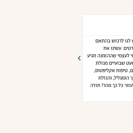
ענת פינטו





 לנו לרכוש בהתאם
ממליצה מאוד. אתמול ביקרתי בבית המר
טים. עשינו את
להשפיע לטובה, וזה הודות לתשומת הל
תי לעצמי שההזמנה תגיע
דרך ההומאופתית שלי, אך מעולם לא הג
מעט שבועיים מנזלת
למקום הכי נכון עבורי, ואכן התוצאות 
ם, טיפות אקליפטוס,
להרגיש טוב!
 הומגליל, והנזלת
ל להשפיע ולעזור כל כך מהר! תודה