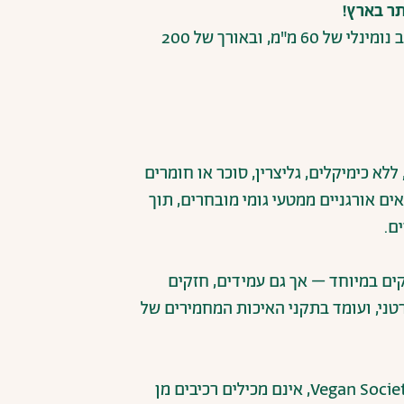
ר בארץ!
חבילה אחת מכילה 10 קונדומים שקופים ברוחב נומינלי של 60 מ"מ, ובאורך של 200
ללא כימיקלים, גליצרין, סוכר או חומרים
ם אורגניים ממטעי גומי מובחרים, תוך
ם.
קים במיוחד – אך גם עמידים, חזקים
רטני, ועומד בתקני האיכות המחמירים של
קונדומי גלייד מאושרים כטבעוניים על ידי ה־Vegan Society, אינם מכילים רכיבים מן