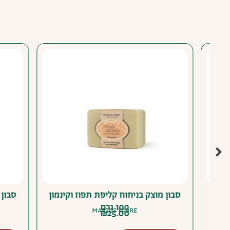
סבון מוצק בניחוח קליפת תפוז וקינמון
סבון מוצק
100 גרם
MARIUS FABRE
₪
25.00