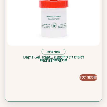
צמחי מרפא
דאפיס ג'ל טריטמנט - Dapis Gel Treat
לטיפול בעקיצות
₪
53.55
₪
63.00
הוספה לסל