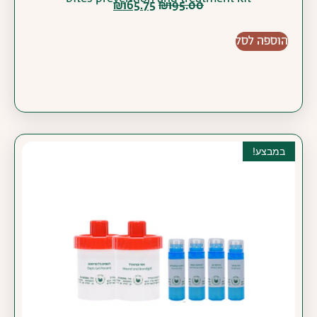
₪
165.75
₪
195.00
הוספה לסל
במבצע!