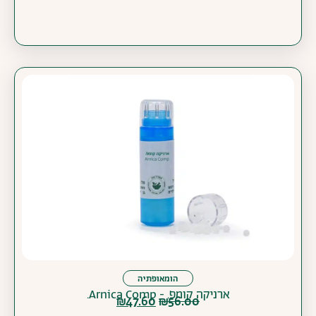
הומאופתיה
ארניקה קומפ. - Arnica Comp.
₪
47.60
₪
56.00