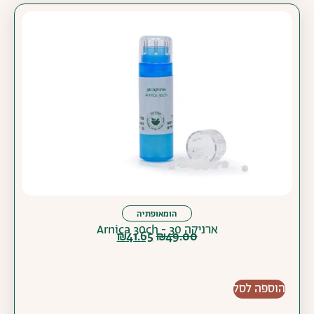
הומאופתיה
ארניקה 30 - Arnica 30ch
₪
41.65
₪
49.00
הוספה לסל