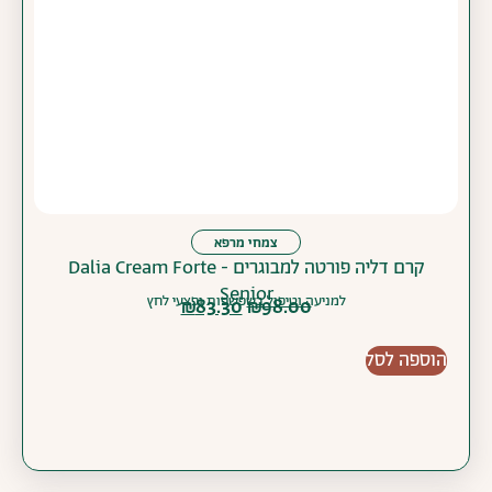
צמחי מרפא
קרם דליה פורטה למבוגרים - Dalia Cream Forte
Senior
למניעה וטיפול בשפשפות ופצעי לחץ
₪
83.30
₪
98.00
הוספה לסל