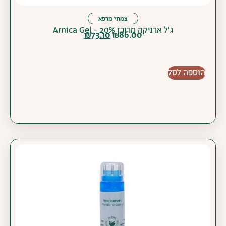
צמחי מרפא
ג'ל ארניקה מרוכז 20% - Arnica Gel
₪
73.10
₪
86.00
הוספה לסל